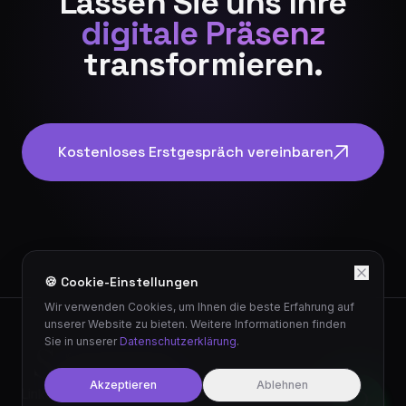
Lassen Sie uns Ihre
digitale Präsenz
transformieren.
Kostenloses Erstgespräch vereinbaren
🍪 Cookie-Einstellungen
Wir verwenden Cookies, um Ihnen die beste Erfahrung auf
unserer Website zu bieten. Weitere Informationen finden
Sie in unserer
Datenschutzerklärung
.
©
2026
stevora gmbh.
Alle Rechte vorbehalten.
Akzeptieren
Ablehnen
LinkedIn
Instagram
Website Audit
Impressum
Datenschutz